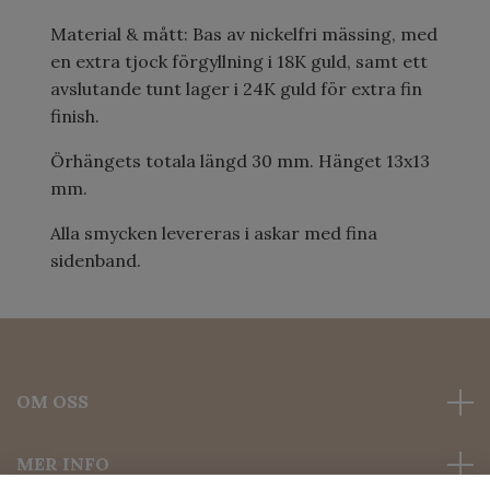
Material & mått: Bas av nickelfri mässing, med
en extra tjock förgyllning i 18K guld, samt ett
avslutande tunt lager i 24K guld för extra fin
finish.
Örhängets totala längd 30 mm. Hänget 13x13
mm.
Alla smycken levereras i askar med fina
sidenband.
OM OSS
MER INFO