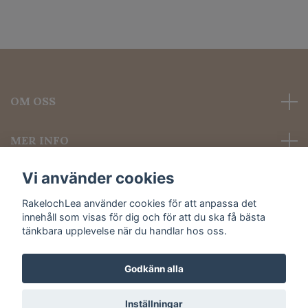
OM OSS
MER INFO
Vi använder cookies
Sociala medier
RakelochLea använder cookies för att anpassa det
innehåll som visas för dig och för att du ska få bästa
tänkbara upplevelse när du handlar hos oss.
Godkänn alla
© 2026 Rakel och Lea
Inställningar