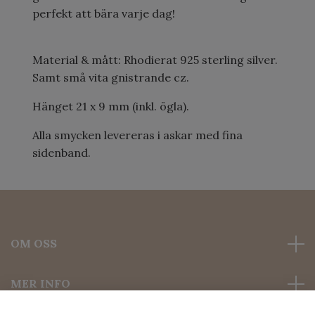
perfekt att bära varje dag!
Material & mått: Rhodierat 925 sterling silver.
Samt små vita gnistrande cz.
Hänget 21 x 9 mm (inkl. ögla).
Alla smycken levereras i askar med fina
sidenband.
OM OSS
MER INFO