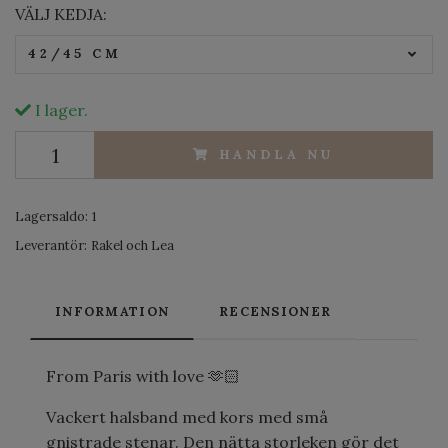
VÄLJ KEDJA:
42/45 CM
I lager.
HANDLA NU
Lagersaldo:
1
Leverantör:
Rakel och Lea
INFORMATION
RECENSIONER
From Paris with love 🫶🏻
Vackert halsband med kors med små
gnistrade stenar. Den nätta storleken gör det