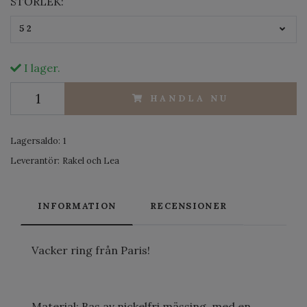
STORLEK:
52
I lager.
HANDLA NU
Lagersaldo:
1
Leverantör:
Rakel och Lea
INFORMATION
RECENSIONER
Vacker ring från Paris!
Material: Bas av nickelfri mässing, med en