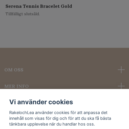
Serena Tennis Bracelet Gold
Tillfälligt slutsåld.
OM OSS
MER INFO
Vi använder cookies
Sociala medier
RakelochLea använder cookies för att anpassa det
innehåll som visas för dig och för att du ska få bästa
tänkbara upplevelse när du handlar hos oss.