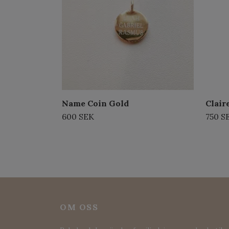
Name Coin Gold
Clair
600 SEK
750 S
OM OSS